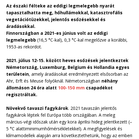
Az északi félteke az eddigi legmelegebb nyarát
tapasztalhatta meg, hőhullámokkal, katasztrofális
vegetációtüzekkel, jelentős esőzésekkel és
áradásokkal.
Finnországban a 2021-es június volt az eddigi
legmelegebb
(16,5 °C-kal), 0,3 °C-kal megelőzve a korábbi,
1953-as rekordot.
2021. július 12-15. között
heves esőzések jelentkeztek
Németország, Luxemburg, Belgium és Hollandia egyes
területein
, amely áradásokat eredményezett elsősorban az
Ahr, Erft és Meuse folyóknál. Németországban
néhány
állomáson 24 óra alatt
100-150 mm
csapadékot
regisztráltak.
Növekvő tavaszi fagykárok
. 2021 tavaszán jelentős
fagykárok léptek fel Európa több országában. A meleg
március-végi időszak után egy kora áprilisi hideg jelentkezett (–
5 °C alattiminimumhőmérsékletekkel). A megfigyelések és
klímamodellek alapján arra következtethetünk, hogy az emberi