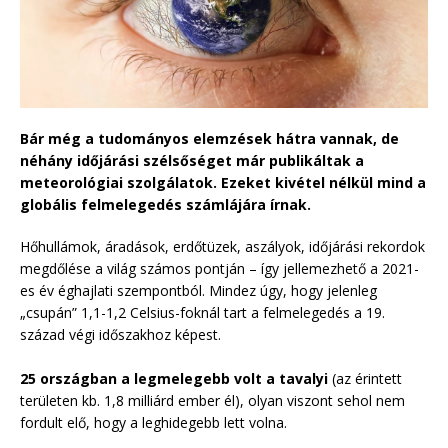
Bár még a tudományos elemzések hátra vannak, de
néhány időjárási szélsőséget már publikáltak a
meteorológiai szolgálatok. Ezeket kivétel nélkül mind a
globális felmelegedés számlájára írnak.
Hőhullámok, áradások, erdőtüzek, aszályok, időjárási rekordok
megdőlése a világ számos pontján – így jellemezhető a 2021-
es év éghajlati szempontból. Mindez úgy, hogy jelenleg
„csupán” 1,1-1,2 Celsius-foknál tart a felmelegedés a 19.
század végi időszakhoz képest.
25 országban a legmelegebb volt a tavalyi
(az érintett
területen kb. 1,8 milliárd ember él), olyan viszont sehol nem
fordult elő, hogy a leghidegebb lett volna.