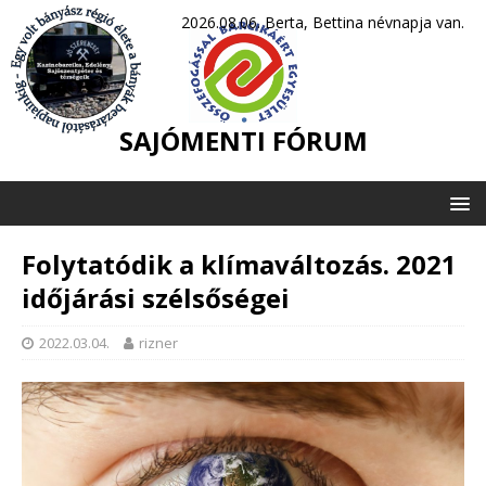
2026.08.06. Berta, Bettina névnapja van.
SAJÓMENTI FÓRUM
Folytatódik a klímaváltozás. 2021
időjárási szélsőségei
2022.03.04.
rizner