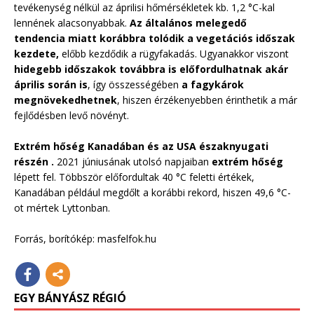
tevékenység nélkül az áprilisi hőmérsékletek kb. 1,2 °C-kal
lennének alacsonyabbak.
Az általános melegedő
tendencia miatt korábbra tolódik a vegetációs időszak
kezdete,
előbb kezdődik a rügyfakadás. Ugyanakkor viszont
hidegebb időszakok továbbra is előfordulhatnak akár
április során is
, így összességében
a fagykárok
megnövekedhetnek
, hiszen érzékenyebben érinthetik a már
fejlődésben levő növényt.
Extrém hőség Kanadában és az USA északnyugati
részén .
2021 júniusának utolsó napjaiban
extrém hőség
lépett fel. Többször előfordultak 40 °C feletti értékek,
Kanadában például megdőlt a korábbi rekord, hiszen 49,6 °C-
ot mértek Lyttonban.
Forrás, borítókép: masfelfok.hu
EGY BÁNYÁSZ RÉGIÓ