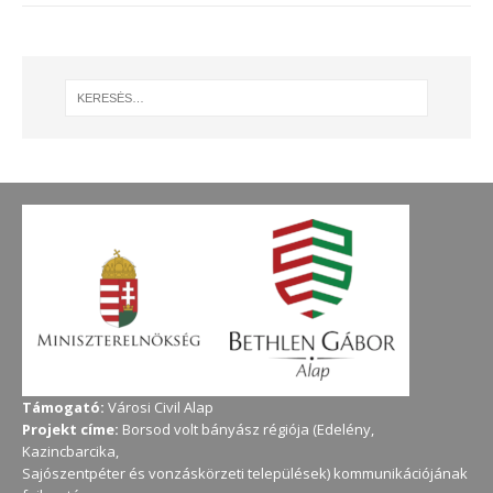
Támogató:
Városi Civil Alap
Projekt címe:
Borsod volt bányász régiója (Edelény,
Kazincbarcika,
Sajószentpéter és vonzáskörzeti települések) kommunikációjának