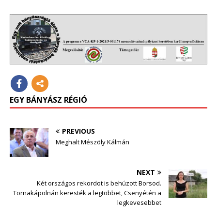
EGY BÁNYÁSZ RÉGIÓ
PREVIOUS
Meghalt Mészöly Kálmán
NEXT
Két országos rekordot is behúzott Borsod.
Tornakápolnán keresték a legtöbbet, Csenyétén a
legkevesebbet