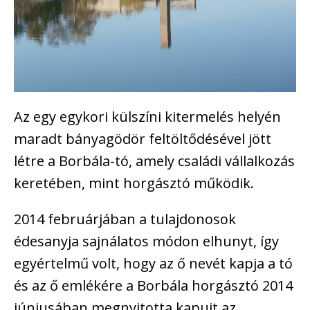
Az egy egykori külszíni kitermelés helyén
maradt bányagödör feltöltődésével jött
létre a Borbála-tó, amely családi vállalkozás
keretében, mint horgásztó működik.
2014 februárjában a tulajdonosok
édesanyja sajnálatos módon elhunyt, így
egyértelmű volt, hogy az ő nevét kapja a tó
és az ő emlékére a Borbála horgásztó 2014
júniusában megnyitotta kapuit az