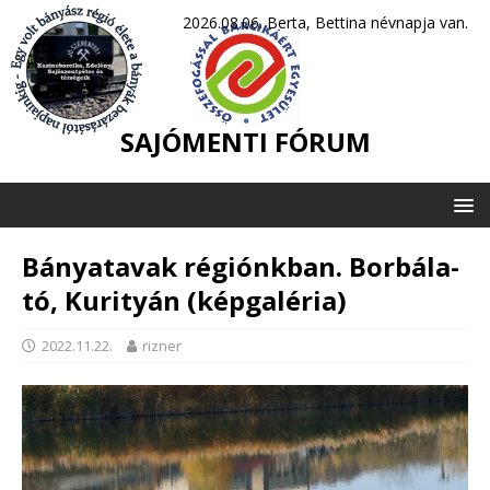
2026.08.06. Berta, Bettina névnapja van.
SAJÓMENTI FÓRUM
Bányatavak régiónkban. Borbála-
tó, Kurityán (képgaléria)
2022.11.22.
rizner