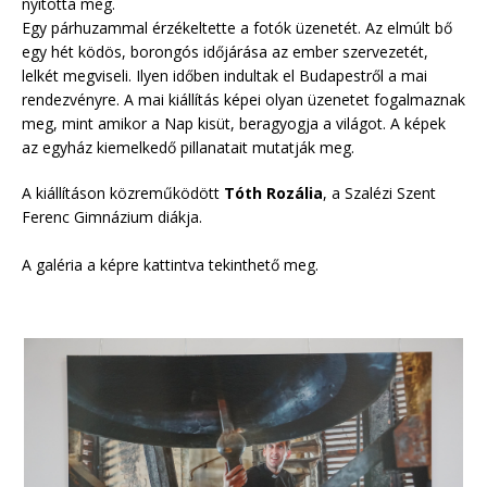
nyitotta meg.
Egy párhuzammal érzékeltette a fotók üzenetét. Az elmúlt bő
egy hét ködös, borongós időjárása az ember szervezetét,
lelkét megviseli. Ilyen időben indultak el Budapestről a mai
rendezvényre. A mai kiállítás képei olyan üzenetet fogalmaznak
meg, mint amikor a Nap kisüt, beragyogja a világot. A képek
az egyház kiemelkedő pillanatait mutatják meg.
A kiállításon közreműködött
Tóth Rozália
, a Szalézi Szent
Ferenc Gimnázium diákja.
A galéria a képre kattintva tekinthető meg.