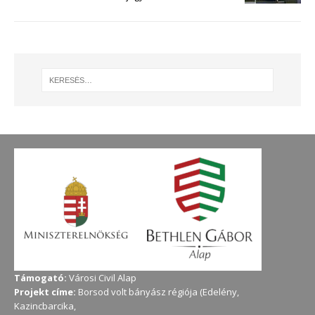
Támogató:
Városi Civil Alap
Projekt címe:
Borsod volt bányász régiója (Edelény,
Kazincbarcika,