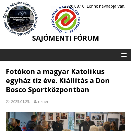
2026.08.10. Lőrinc névnapja van.
SAJÓMENTI FÓRUM
Fotókon a magyar Katolikus
egyház tíz éve. Kiállítás a Don
Bosco Sportközpontban
2025.01.25.
rizner