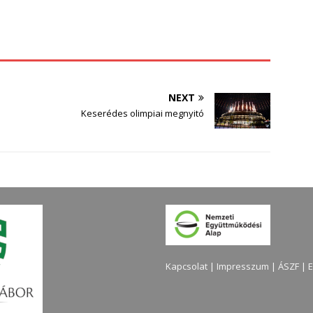
NEXT
Keserédes olimpiai megnyitó
Kapcsolat
|
Impresszum
|
ÁSZF
|
E