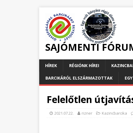
SAJÓMENTI FÓRU
HÍREK
RÉGIÓNK HÍREI
KAZINCBA
BARCIKÁRÓL ELSZÁRMAZOTTAK
EGY
Felelőtlen útjavít
2021.07.22.
rizner
Kazincbarcika