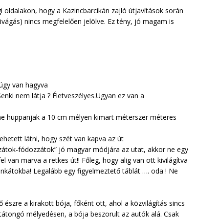
oldalakon, hogy a Kazincbarcikán zajló útjavítások során
ivágás) nincs megfelelően jelölve. Ez tény, jó magam is
k úgy van hagyva
Senki nem látja ? Életveszélyes.Ugyan ez van a
t ne huppanjak a 10 cm mélyen kimart méterszer méteres
hetett látni, hogy szét van kapva az út
zátok-fódozzátok” jó magyar módjára az utat, akkor ne egy
l van marva a retkes út!! Főleg, hogy alig van ott kivilágítva
nkátokba! Legalább egy figyelmeztető táblát …. oda ! Ne
észre a kirakott bója, főként ott, ahol a közvilágítás sincs
n tátongó mélyedésen, a bója beszorult az autók alá. Csak