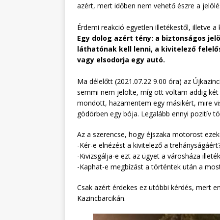
azért, mert időben nem vehető észre a jelölé
Érdemi reakció egyetlen illetékestől, illetve a
Egy dolog azért tény: a biztonságos je
láthatónak kell lenni, a kivitelező felelő
vagy elsodorja egy autó.
Ma délelőtt (2021.07.22 9.00 óra) az Újkazin
semmi nem jelölte, míg ott voltam addig két 
mondott, hazamentem egy másikért, mire vis
gödörben egy bója. Legalább ennyi pozitív tö
Az a szerencse, hogy éjszaka motorost ezek
-Kér-e elnézést a kivitelező a trehányságáért
-Kivizsgálja-e ezt az ügyet a városháza illet
-Kaphat-e megbízást a történtek után a mosta
Csak azért érdekes ez utóbbi kérdés, mert enn
Kazincbarcikán.