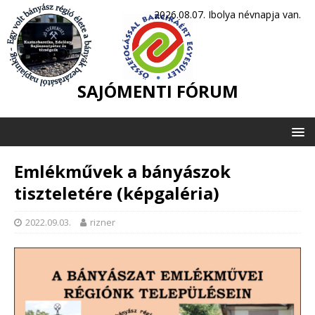
2026.08.07. Ibolya névnapja van.
SAJÓMENTI FÓRUM
Emlékművek a bányászok
tiszteletére (képgaléria)
2022.09.03.
rizner