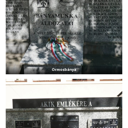
Ormosbánya