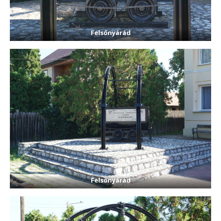
Felsőnyárád
Felsőnyárád