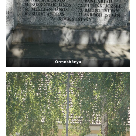
Ormosbánya