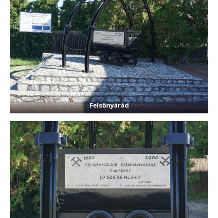
Felsőnyárád