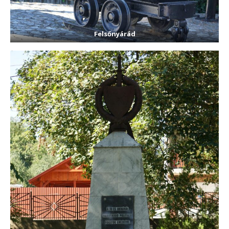
Felsőnyárád