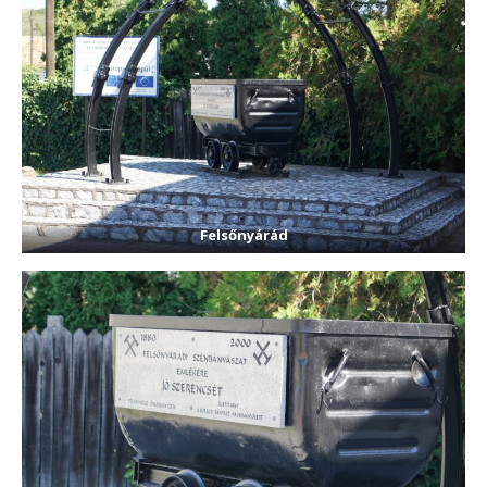
Felsőnyárád