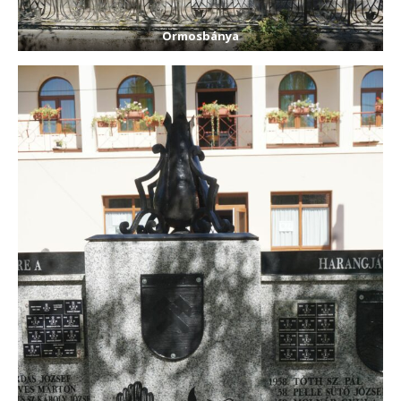
Ormosbánya