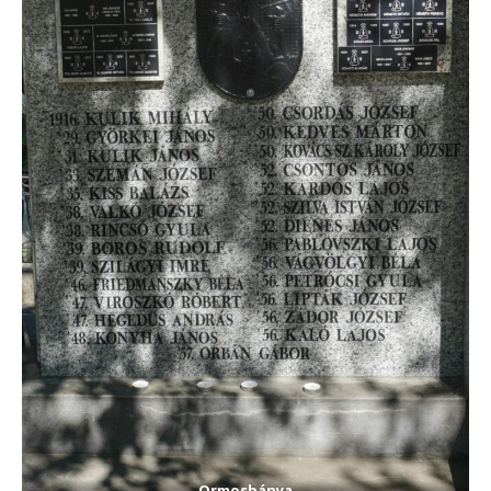
Ormosbánya