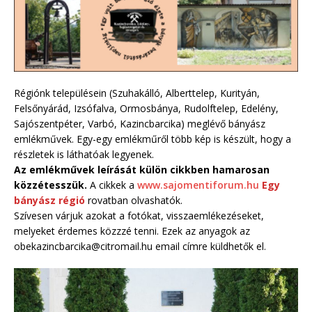
Régiónk településein (Szuhakálló, Alberttelep, Kurityán,
Felsőnyárád, Izsófalva, Ormosbánya, Rudolftelep, Edelény,
Sajószentpéter, Varbó, Kazincbarcika) meglévő bányász
emlékművek. Egy-egy emlékműről több kép is készült, hogy a
részletek is láthatóak legyenek.
Az emlékművek leírását külön cikkben hamarosan
közzétesszük.
A cikkek a
www.sajomentiforum.hu
Egy
bányász régió
rovatban olvashatók.
Szívesen várjuk azokat a fotókat, visszaemlékezéseket,
melyeket érdemes közzzé tenni. Ezek az anyagok az
obekazincbarcika@citromail.hu email címre küldhetők el.