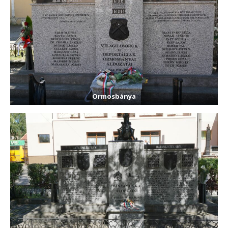
Ormosbánya